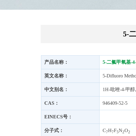
5-
产品名称：
5-二氟甲氧基-4
英文名称：
5-Difluoro Metho
中文别名：
1H-吡唑-4-甲醇
CAS：
946409-52-5
EINECS号：
分子式：
C
H
F
N
O
7
7
5
2
2