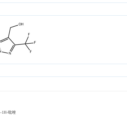
-1H-吡唑