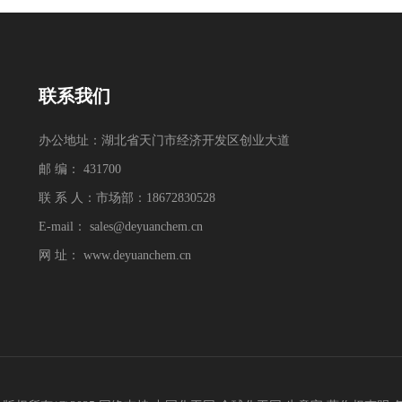
联系我们
办公地址：湖北省天门市经济开发区创业大道
邮 编： 431700
联 系 人：市场部：18672830528
E-mail：
sales@deyuanchem.cn
网 址：
www.deyuanchem.cn