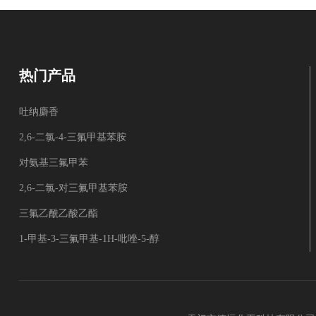
热门产品
吐纳麝香
2,6-二氯-4-三氟甲基苯胺
对氨基三氟甲苯
2,6-二氯-对三氟甲基苯胺
三氟乙酰乙酸乙酯
1-甲基-3-三氟甲基-1H-吡唑-5-醇