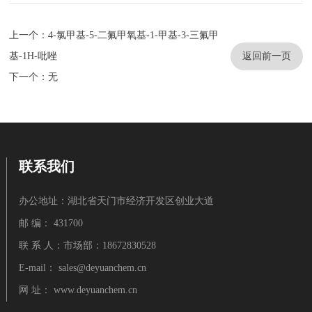
上一个：4-氯甲基-5-二氟甲氧基-1-甲基-3-三氟甲
基-1H-吡唑
返回前一页
下一个：无
联系我们
办公地址：湖北省天门市经济开发区创业大道
邮 编： 431700
联 系 人：市场部：18672830528
E-mail：
sales@deyuanchem.cn
网 址：
www.deyuanchem.cn