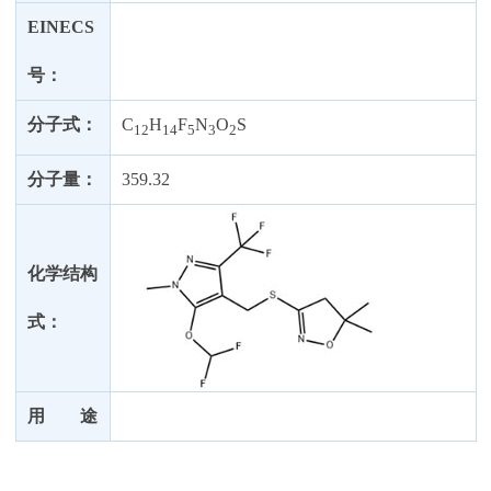
EINECS
号：
分子式：
C
H
F
N
O
S
12
14
5
3
2
分子量：
359.32
化学结构
式：
用 途